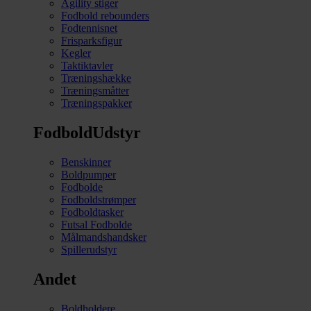
Agility stiger
Fodbold rebounders
Fodtennisnet
Frisparksfigur
Kegler
Taktiktavler
Træningshække
Træningsmåtter
Træningspakker
FodboldUdstyr
Benskinner
Boldpumper
Fodbolde
Fodboldstrømper
Fodboldtasker
Futsal Fodbolde
Målmandshandsker
Spillerudstyr
Andet
Boldholdere