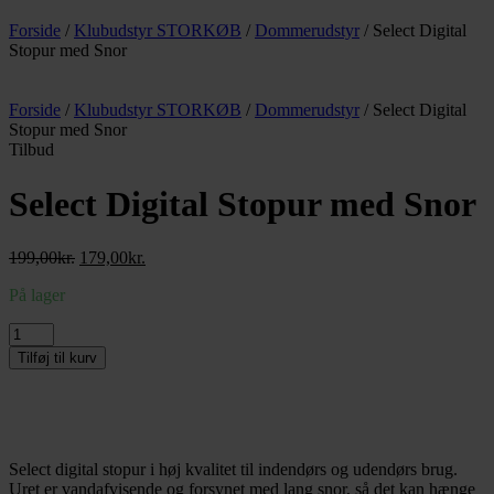
Forside
/
Klubudstyr STORKØB
/
Dommerudstyr
/ Select Digital
Stopur med Snor
Forside
/
Klubudstyr STORKØB
/
Dommerudstyr
/ Select Digital
Stopur med Snor
Tilbud
Select Digital Stopur med Snor
Den
Den
199,00
kr.
179,00
kr.
oprindelige
aktuelle
På lager
pris
pris
var:
er:
Select
199,00kr..
179,00kr..
Digital
Tilføj til kurv
Stopur
med
Snor
antal
Select digital stopur i høj kvalitet til indendørs og udendørs brug.
Uret er vandafvisende og forsynet med lang snor, så det kan hænge