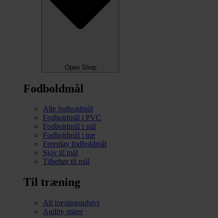
Open Shop
Fodboldmål
Alle fodboldmål
Fodboldmål i PVC
Fodboldmål i stål
Fodboldmål i træ
Freeplay fodboldmål
Sjov til mål
Tilbehør til mål
Til træning
Alt træningsudstyr
Agility stiger