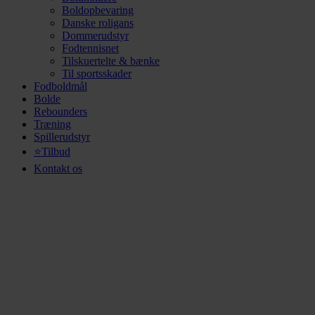
Boldopbevaring
Danske roligans
Dommerudstyr
Fodtennisnet
Tilskuertelte & bænke
Til sportsskader
Fodboldmål
Bolde
Rebounders
Træning
Spillerudstyr
⭐Tilbud
Kontakt os