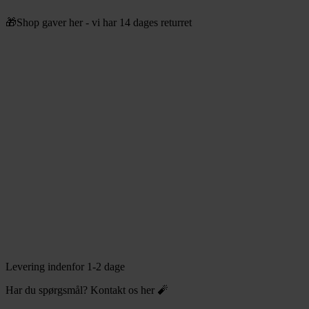
Videre
🎁Shop gaver her - vi har 14 dages returret
til
indhold
Levering indenfor 1-2 dage
Har du spørgsmål? Kontakt os her 🧨