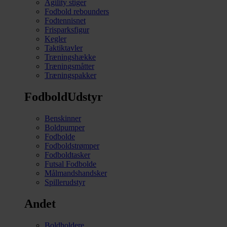
Agility stiger
Fodbold rebounders
Fodtennisnet
Frisparksfigur
Kegler
Taktiktavler
Træningshække
Træningsmåtter
Træningspakker
FodboldUdstyr
Benskinner
Boldpumper
Fodbolde
Fodboldstrømper
Fodboldtasker
Futsal Fodbolde
Målmandshandsker
Spillerudstyr
Andet
Boldholdere