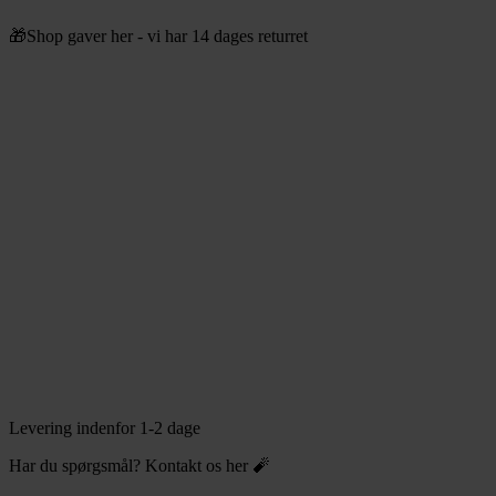
Videre
🎁Shop gaver her - vi har 14 dages returret
til
indhold
Levering indenfor 1-2 dage
Har du spørgsmål? Kontakt os her 🧨