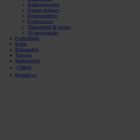
Boldopbevaring
Danske roligans
Dommerudstyr
Fodtennisnet
Tilskuertelte & bænke
Til sportsskader
Fodboldmål
Bolde
Rebounders
Træning
Spillerudstyr
⭐Tilbud
Kontakt os