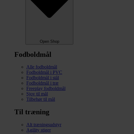
Open Shop
Fodboldmål
Alle fodboldmål
Fodboldmål i PVC
Fodboldmål i stål
Fodboldmål i træ
Freeplay fodboldmål
Sjov til mål
Tilbehør til mål
Til træning
Alt træningsudstyr
Agility stiger