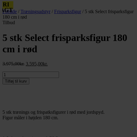
FRI
RAGT
Forside
/
Træningsudstyr
/
Frisparksfigur
/ 5 stk Select frisparksfigur
180 cm i rød
Tilbud
5 stk Select frisparksfigur 180
cm i rød
Den
Den
3.975,00
kr.
3.595,00
kr.
oprindelige
aktuelle
5
pris
pris
stk
var:
er:
Tilføj til kurv
Select
3.975,00kr..
3.595,00kr..
frisparksfigur
180
cm
i
5 stk trænings og frispatksfigurer i rød med jordspyd.
rød
Figur måler i højden 180 cm.
antal