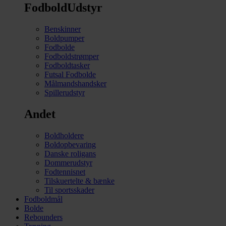
FodboldUdstyr
Benskinner
Boldpumper
Fodbolde
Fodboldstrømper
Fodboldtasker
Futsal Fodbolde
Målmandshandsker
Spillerudstyr
Andet
Boldholdere
Boldopbevaring
Danske roligans
Dommerudstyr
Fodtennisnet
Tilskuertelte & bænke
Til sportsskader
Fodboldmål
Bolde
Rebounders