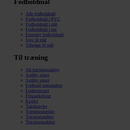
Fodboldmål
Alle fodboldmål
Fodboldmål i PVC
Fodboldmål i stål
Fodboldmål i træ
Freeplay fodboldmål
Sjov til mål
Tilbehør til mål
Til træning
Alt træningsudstyr
Agility stiger
Agility stiger
Fodbold rebounders
Fodtennisnet
Frisparksfigur
Kegler
Taktiktavler
Træningshække
Træningsmåtter
Træningspakker