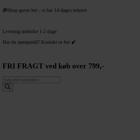
Videre
🎁Shop gaver her - vi har 14 dages returret
til
indhold
Levering indenfor 1-2 dage
Har du spørgsmål? Kontakt os her 🧨
FRI FRAGT ved køb over 799,-
Products
search