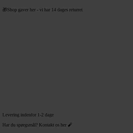
Videre
🎁Shop gaver her - vi har 14 dages returret
til
indhold
Levering indenfor 1-2 dage
Har du spørgsmål? Kontakt os her 🧨