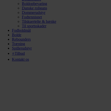
Boldopbevaring
Danske roligans
Dommerudstyr
Fodtennisnet
Tilskuertelte & bænke
Til sportsskader
Fodboldmål
Bolde
Rebounders
Træning
Spillerudstyr
⭐Tilbud
Kontakt os