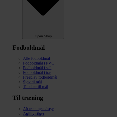
Open Shop
Fodboldmål
Alle fodboldmål
Fodboldmål i PVC
Fodboldmål i stål
Fodboldmål i træ
Freeplay fodboldmål
Sjov til mål
Tilbehør til mål
Til træning
Alt træningsudstyr
Agility stiger