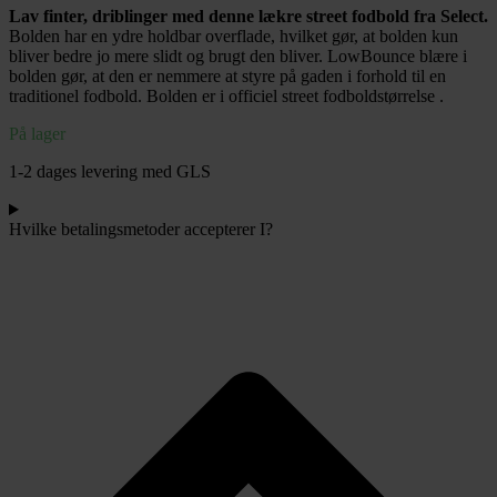
Lav finter, driblinger med denne lækre street fodbold fra Select.
-
Bolden har en ydre holdbar overflade, hvilket gør, at bolden kun
Orange
bliver bedre jo mere slidt og brugt den bliver. LowBounce blære i
antal
bolden gør, at den er nemmere at styre på gaden i forhold til en
traditionel fodbold. Bolden er i officiel street fodboldstørrelse .
På lager
1-2 dages levering med GLS
Hvilke betalingsmetoder accepterer I?