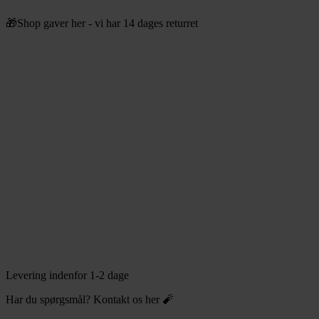
Videre
🎁Shop gaver her - vi har 14 dages returret
til
indhold
Levering indenfor 1-2 dage
Har du spørgsmål? Kontakt os her 🧨