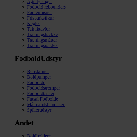
Agility stiger
Fodbold rebounders
Fodtennisnet
Frisparksfigur
Kegler
Taktiktavler
Træningshække
Træningsmåtter
Træningspakker
FodboldUdstyr
Benskinner
Boldpumper
Fodbolde
Fodboldstrømper
Fodboldtasker
Futsal Fodbolde
Målmandshandsker
Spillerudstyr
Andet
Boldholdere