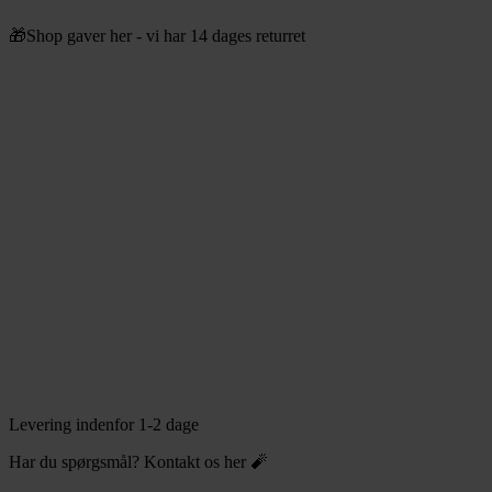
Videre
🎁Shop gaver her - vi har 14 dages returret
til
indhold
Levering indenfor 1-2 dage
Har du spørgsmål? Kontakt os her 🧨