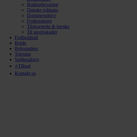
Boldopbevaring
Danske roligans
Dommerudstyr
Fodtennisnet
Tilskuertelte & bænke
Til sportsskader
Fodboldmål
Bolde
Rebounders
Træning
Spillerudstyr
⭐Tilbud
Kontakt os