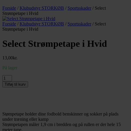
Forside
/
Klubudstyr STORKØB
/
Sportsskader
/ Select
Strømpetape i Hvid
Forside
/
Klubudstyr STORKØB
/
Sportsskader
/ Select
Strømpetape i Hvid
Select Strømpetape i Hvid
13,00
kr.
På lager
Select
Strømpetape
Tilføj til kurv
i
Hvid
antal
Stømpetape holder dine fodbold benskinner og sokker på plads
under træning eller kamp
Strømpetapen måler 1,9 cm i bredden og på rullen er der hele 15
meter tape.