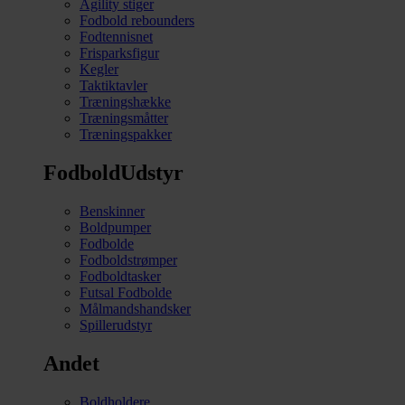
Agility stiger
Fodbold rebounders
Fodtennisnet
Frisparksfigur
Kegler
Taktiktavler
Træningshække
Træningsmåtter
Træningspakker
FodboldUdstyr
Benskinner
Boldpumper
Fodbolde
Fodboldstrømper
Fodboldtasker
Futsal Fodbolde
Målmandshandsker
Spillerudstyr
Andet
Boldholdere