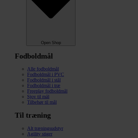
Open Shop
Fodboldmål
Alle fodboldmål
Fodboldmål i PVC
Fodboldmål i stål
Fodboldmål i træ
Freeplay fodboldmål
Sjov til mål
Tilbehør til mål
Til træning
Alt træningsudstyr
Agility stiger