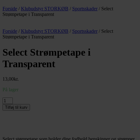
Forside
/
Klubudstyr STORKØB
/
Sportsskader
/ Select
Strømpetape i Transparent
Forside
/
Klubudstyr STORKØB
/
Sportsskader
/ Select
Strømpetape i Transparent
Select Strømpetape i
Transparent
13,00
kr.
På lager
Select
Strømpetape
Tilføj til kurv
i
Transparent
antal
Select stømpetape som holder dine fodbold benskinner og strømper