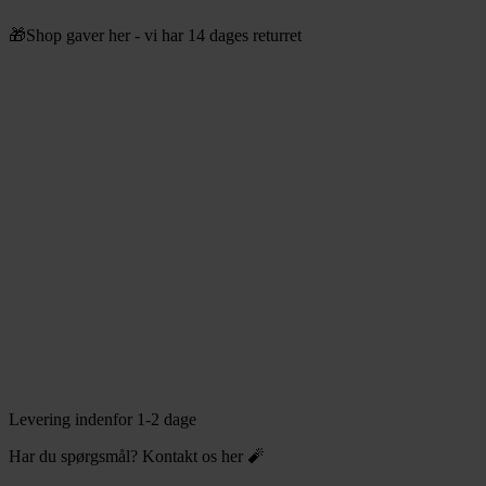
Videre
🎁Shop gaver her - vi har 14 dages returret
til
indhold
Levering indenfor 1-2 dage
Har du spørgsmål? Kontakt os her 🧨