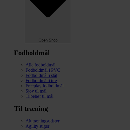
Open Shop
Fodboldmål
Alle fodboldmål
Fodboldmål i PVC
Fodboldmål i stål
Fodboldmål i træ
Freeplay fodboldmål
Sjov til mål
Tilbehør til mål
Til træning
Alt træningsudstyr
Agility stiger