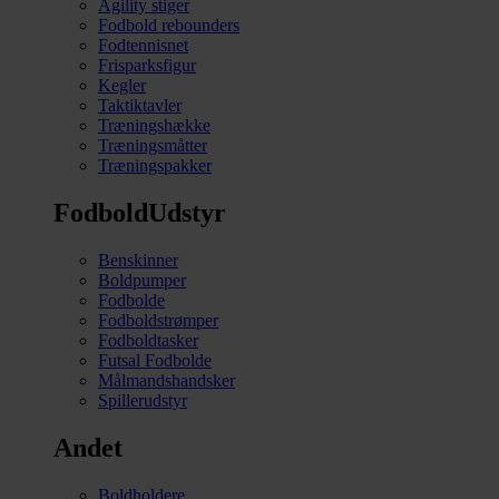
Agility stiger
Fodbold rebounders
Fodtennisnet
Frisparksfigur
Kegler
Taktiktavler
Træningshække
Træningsmåtter
Træningspakker
FodboldUdstyr
Benskinner
Boldpumper
Fodbolde
Fodboldstrømper
Fodboldtasker
Futsal Fodbolde
Målmandshandsker
Spillerudstyr
Andet
Boldholdere