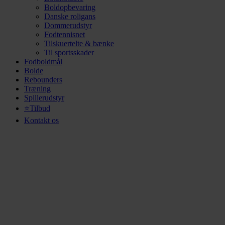
Boldopbevaring
Danske roligans
Dommerudstyr
Fodtennisnet
Tilskuertelte & bænke
Til sportsskader
Fodboldmål
Bolde
Rebounders
Træning
Spillerudstyr
⭐Tilbud
Kontakt os