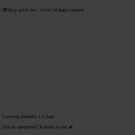
Videre
🎁Shop gaver her - vi har 14 dages returret
til
indhold
Levering indenfor 1-2 dage
Har du spørgsmål? Kontakt os her 🧨