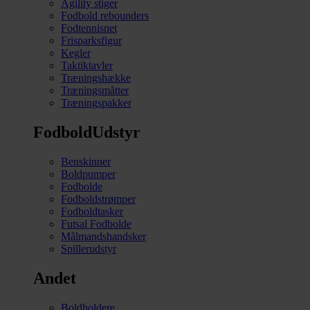
Agility stiger
Fodbold rebounders
Fodtennisnet
Frisparksfigur
Kegler
Taktiktavler
Træningshække
Træningsmåtter
Træningspakker
FodboldUdstyr
Benskinner
Boldpumper
Fodbolde
Fodboldstrømper
Fodboldtasker
Futsal Fodbolde
Målmandshandsker
Spillerudstyr
Andet
Boldholdere