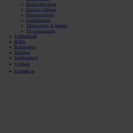
Boldopbevaring
Danske roligans
Dommerudstyr
Fodtennisnet
Tilskuertelte & bænke
Til sportsskader
Fodboldmål
Bolde
Rebounders
Træning
Spillerudstyr
⭐Tilbud
Kontakt os