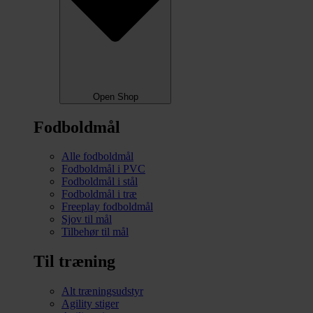
Open Shop
Fodboldmål
Alle fodboldmål
Fodboldmål i PVC
Fodboldmål i stål
Fodboldmål i træ
Freeplay fodboldmål
Sjov til mål
Tilbehør til mål
Til træning
Alt træningsudstyr
Agility stiger