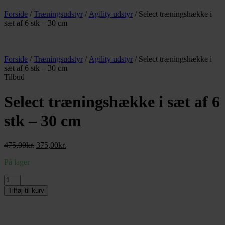
Forside
/
Træningsudstyr
/
Agility udstyr
/ Select træningshække i
sæt af 6 stk – 30 cm
Forside
/
Træningsudstyr
/
Agility udstyr
/ Select træningshække i
sæt af 6 stk – 30 cm
Tilbud
Select træningshække i sæt af 6
stk – 30 cm
Den
Den
475,00
kr.
375,00
kr.
oprindelige
aktuelle
På lager
pris
pris
var:
er:
Select
475,00kr..
375,00kr..
træningshække
Tilføj til kurv
i
sæt
af
6