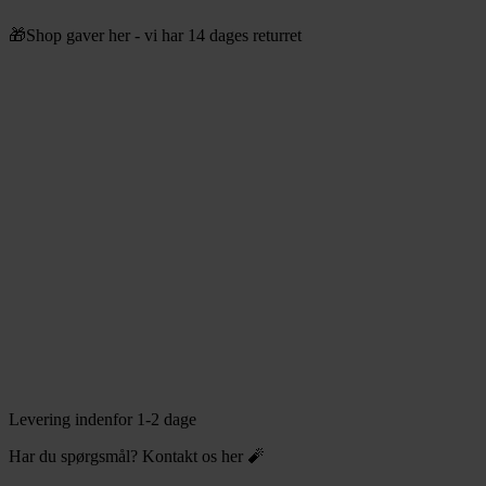
Videre
🎁Shop gaver her - vi har 14 dages returret
til
indhold
Levering indenfor 1-2 dage
Har du spørgsmål? Kontakt os her 🧨