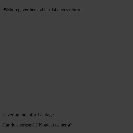
Videre
🎁Shop gaver her - vi har 14 dages returret
til
indhold
Levering indenfor 1-2 dage
Har du spørgsmål? Kontakt os her 🧨