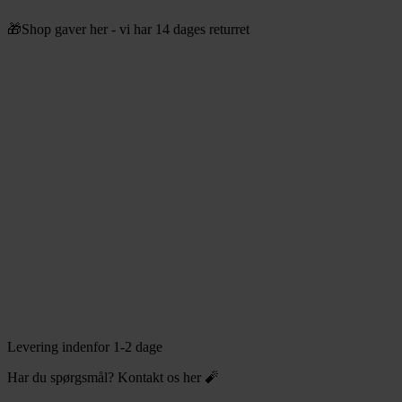
Videre
🎁Shop gaver her - vi har 14 dages returret
til
indhold
Levering indenfor 1-2 dage
Har du spørgsmål? Kontakt os her 🧨